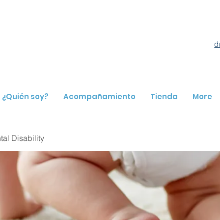
d
¿Quién soy?
Acompañamiento
Tienda
More
l Disability