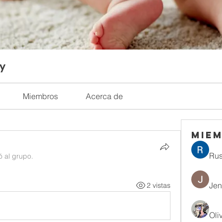
ty
Miembros
Acerca de
Mie
Rus
ó al grupo.
Jen
2 vistas
Oli