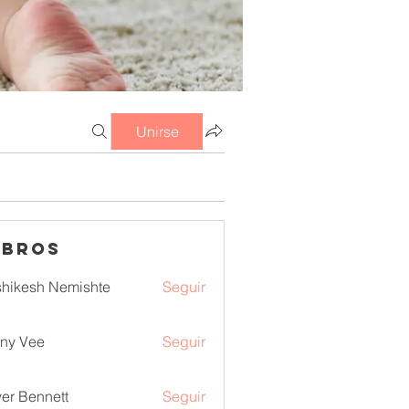
Unirse
mbros
hikesh Nemishte
Seguir
ny Vee
Seguir
ver Bennett
Seguir