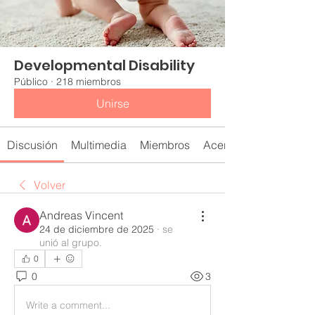
Developmental Disability
Público
·
218 miembros
Unirse
Discusión
Multimedia
Miembros
Acerca de
Volver
Andreas Vincent
24 de diciembre de 2025
·
se
unió al grupo.
0
0
3
Write a comment...