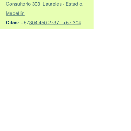
Consultorio 303, Laureles - Estadio,
Medellín
+57
304 450 2737 +57 304
Citas:
2562888
Escríbeme