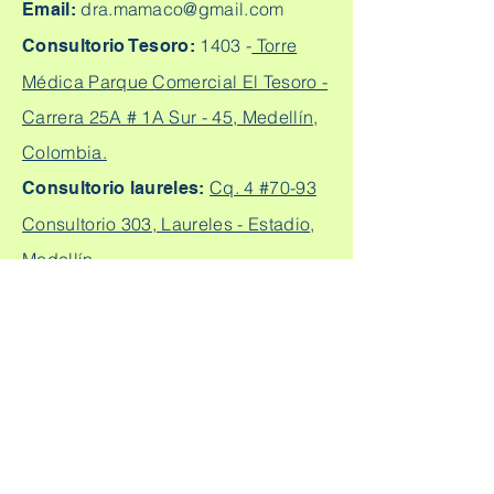
dra.mamaco@gmail.com
Email:
1403 -
Torre
Consultorio Tesoro:
Médica Parque Comercial El Tesoro -
Carrera 25A # 1A Sur - 45, Medellín,
Colombia.
Cq. 4 #70-93
Consultorio laureles:
Consultorio 303, Laureles - Estadio,
Medellín
+57
304 450 2737 +57 304
Citas:
2562888
Escríbeme