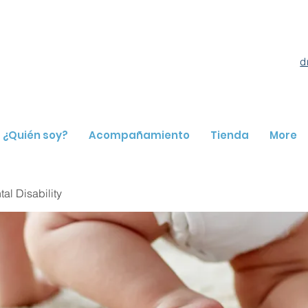
d
¿Quién soy?
Acompañamiento
Tienda
More
l Disability