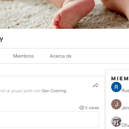
ty
Miembros
Acerca de
Mie
Rus
nió al grupo junto con
Gen Coloring
.
Jen
5 vistas
Oli