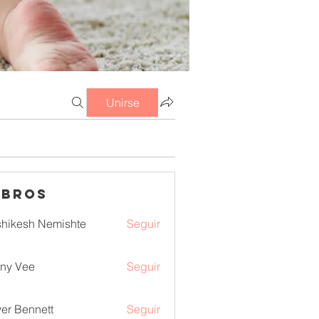
Unirse
mbros
hikesh Nemishte
Seguir
ny Vee
Seguir
ver Bennett
Seguir