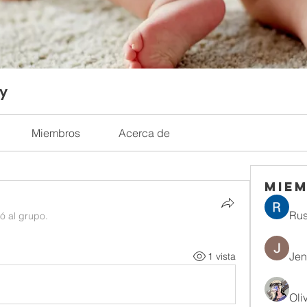
ty
Miembros
Acerca de
Mie
Rus
ió al grupo.
Jen
1 vista
Oli