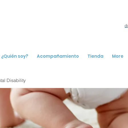
d
¿Quién soy?
Acompañamiento
Tienda
More
l Disability