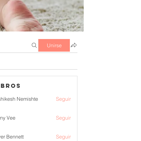
Unirse
mbros
hikesh Nemishte
Seguir
ny Vee
Seguir
ver Bennett
Seguir