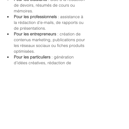
de devoirs, résumés de cours ou 
mémoires.
Pour les professionnels
 : assistance à 
la rédaction d’e-mails, de rapports ou 
de présentations.
Pour les entrepreneurs
 : création de 
contenus marketing, publications pour 
les réseaux sociaux ou fiches produits 
optimisées.
Pour les particuliers
 : génération 
d’idées créatives, rédaction de 
messages personnels ou même aide à 
l’apprentissage des langues.
Grâce à sa polyvalence, 
Chat GPT 
Gratuit
 devient un compagnon 
incontournable, quel que soit le profil de 
l’utilisateur.