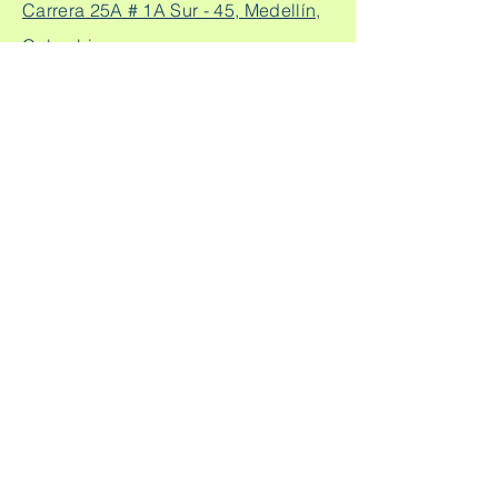
Carrera 25A # 1A Sur - 45, Medellín,
Colombia.
Cq. 4 #70-93
Consultorio laureles:
Consultorio 303, Laureles - Estadio,
Medellín
+57
304 450 2737 +57 304
Citas:
2562888
Escríbeme