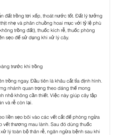
 đất trồng tơi xốp, thoát nước tốt. Đất lý tưởng 
t thịt nhẹ và phân chuồng hoai mục với tỷ lệ phù 
hông trồng đất), thuốc kích rễ, thuốc phòng 
ền sẹo để sử dụng khi xử lý cây.
 vàng trước khi trồng
 trồng ngay. Đầu tiên là khâu cắt tỉa định hình. 
ững nhánh quan trọng theo dáng thế mong 
h nhỏ không cần thiết. Việc này giúp cây tập 
 và rễ còn lại.
eo liền sẹo bôi vào các vết cắt để phòng ngừa 
p vết thương mau lành. Sau đó dùng thuốc 
ử lý toàn bộ thân rễ, ngăn ngừa bệnh sau khi 