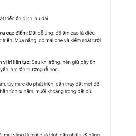
t triển ổn định lâu dài
ưa cao điểm:
 Đất dễ úng, độ ẩm cao là điều 
 triển. Mùa nắng, có mái che và kiểm soát tưới 
ị trí liên tục:
 Sau khi trồng, nên giữ cây ổn 
uyển làm tổn thương rễ non.
m, tùy mức độ phát triển, cần thay đất mới để 
ặn tích tụ nấm, muối khoáng trong đất cũ.
i mai vàng là một quá trình cần nhiều kỹ năng 