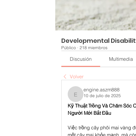
Developmental Disabili
Público
·
218 miembros
Discusión
Multimedia
Volver
engine.aszm888
10 de julio de 2025
engine.aszm888
Kỹ Thuật Trồng Và Chăm Sóc 
Người Mới Bắt Đầu
Việc trồng cây phôi mai vàng đ
một cây mai khỏe mạnh, mà còn