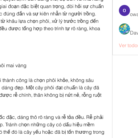
giai đoạn đặc biệt quan trọng, đòi hỏi sự chuẩn 
c đúng đắn và sự kiên nhẫn từ người trồng. 
owa
từ khâu lựa chọn phôi, xử lý trước trồng đến 
 đều được tổng hợp theo trình tự rõ ràng, khoa 
Dav
Ver todo
hôi mai vàng
i thành công là chọn phôi khỏe, không sâu 
n dáng đẹp. Một cây phôi đạt chuẩn là cây đã 
ược rễ chính, thân không bị nứt nẻ, rỗng ruột 
c đặc, dáng thô rõ ràng và rễ tỏa đều. Rễ phải 
ập. Tránh chọn những cây có dấu hiệu mềm 
 có thể đó là cây yếu hoặc đã bị tổn thương trong 