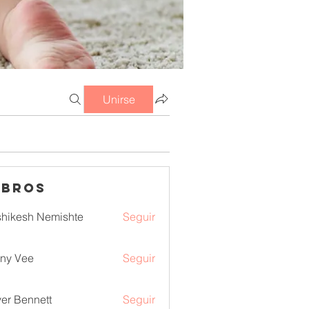
Unirse
mbros
hikesh Nemishte
Seguir
ny Vee
Seguir
ver Bennett
Seguir