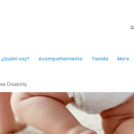
d
¿Quién soy?
Acompañamiento
Tienda
More
l Disability