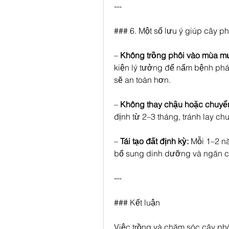
---
### 6. Một số lưu ý giúp cây phá
– 
Không trồng phôi vào mùa m
kiện lý tưởng để nấm bệnh phát
sẽ an toàn hơn.
– 
Không thay chậu hoặc chuyển v
định từ 2–3 tháng, tránh lay ch
– 
Tái tạo đất định kỳ:
 Mỗi 1–2 nă
bổ sung dinh dưỡng và ngăn ch
---
### Kết luận
Việc trồng và chăm sóc cây phô