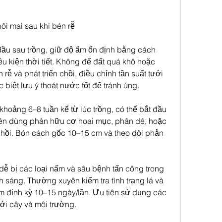
ôi mai sau khi bén rễ
đầu sau trồng, giữ độ ẩm ổn định bằng cách 
ều kiện thời tiết. Không để đất quá khô hoặc 
rễ và phát triển chồi, điều chỉnh tần suất tưới 
iệt lưu ý thoát nước tốt để tránh úng.
khoảng 6–8 tuần kể từ lúc trồng, có thể bắt đầu 
ên dùng phân hữu cơ hoai mục, phân dê, hoặc 
hồi. Bón cách gốc 10–15 cm và theo dõi phản 
dễ bị các loại nấm và sâu bệnh tấn công trong 
 sáng. Thường xuyên kiểm tra tình trạng lá và 
 định kỳ 10–15 ngày/lần. Ưu tiên sử dụng các 
với cây và môi trường.