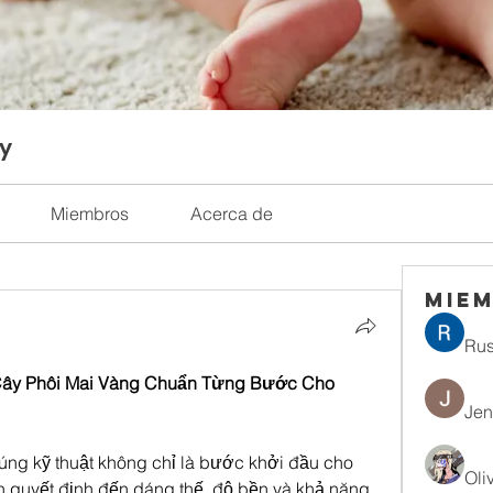
ty
Miembros
Acerca de
Mie
Rus
Cây Phôi Mai Vàng Chuẩn Từng Bước Cho 
Jen
úng kỹ thuật không chỉ là bước khởi đầu cho 
Oli
 quyết định đến dáng thế, độ bền và khả năng 