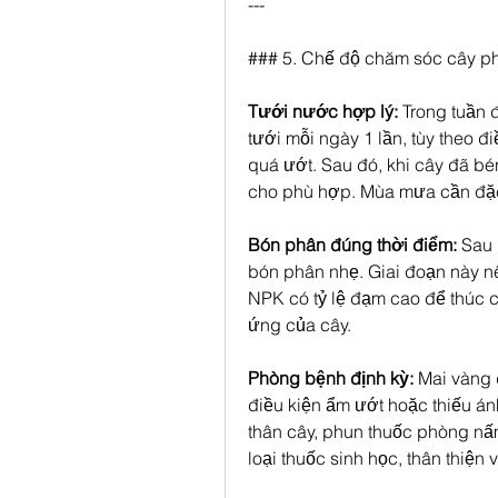
---
### 5. Chế độ chăm sóc cây ph
Tưới nước hợp lý:
 Trong tuần 
tưới mỗi ngày 1 lần, tùy theo đi
quá ướt. Sau đó, khi cây đã bén 
cho phù hợp. Mùa mưa cần đặc b
Bón phân đúng thời điểm:
 Sau 
bón phân nhẹ. Giai đoạn này n
NPK có tỷ lệ đạm cao để thúc c
ứng của cây.
Phòng bệnh định kỳ:
 Mai vàng 
điều kiện ẩm ướt hoặc thiếu ánh
thân cây, phun thuốc phòng nấm
loại thuốc sinh học, thân thiện 