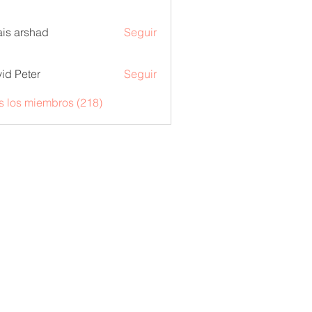
is arshad
Seguir
id Peter
Seguir
s los miembros (218)