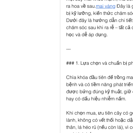
ra hoa về sau.
mai vàng
 Đây là 
bị kỹ lưỡng, kiến thức chăm só
Dưới đây là hướng dẫn chi tiết 
chăm sóc sau khi ra rễ – tất cả
học và dễ áp dụng.
---
### 1. Lựa chọn và chuẩn bị p
Chìa khóa đầu tiên để trồng ma
bệnh và có tiềm năng phát triể
được bứng đúng kỹ thuật, giữ đ
hay có dấu hiệu nhiễm nấm.
Khi chọn mua, ưu tiên cây có gố
lành, không có vết thối hoặc d
thân, lá héo rũ (nếu còn lá), vì