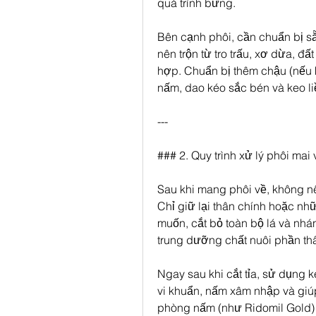
quá trình bứng.
Bên cạnh phôi, cần chuẩn bị sẵn
nên trộn từ tro trấu, xơ dừa, đấ
hợp. Chuẩn bị thêm chậu (nếu k
nấm, dao kéo sắc bén và keo li
---
### 2. Quy trình xử lý phôi mai
Sau khi mang phôi về, không nên
Chỉ giữ lại thân chính hoặc nh
muốn, cắt bỏ toàn bộ lá và nhán
trung dưỡng chất nuôi phần thân
Ngay sau khi cắt tỉa, sử dụng k
vi khuẩn, nấm xâm nhập và giú
phòng nấm (như Ridomil Gold) x