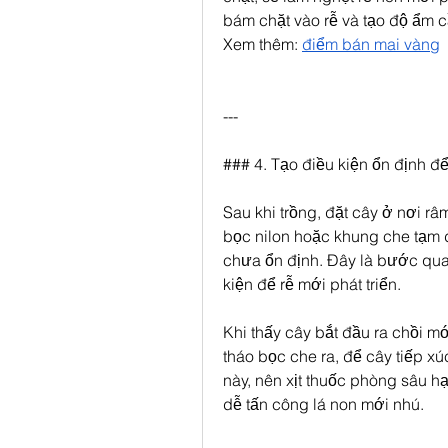
bám chặt vào rễ và tạo độ ẩm cầ
Xem thêm: 
điểm bán mai vàng
---
### 4. Tạo điều kiện ổn định đ
Sau khi trồng, đặt cây ở nơi râm
bọc nilon hoặc khung che tạm 
chưa ổn định. Đây là bước quan
kiện để rễ mới phát triển.
Khi thấy cây bắt đầu ra chồi mới
tháo bọc che ra, để cây tiếp xú
này, nên xịt thuốc phòng sâu hại
dễ tấn công lá non mới nhú.