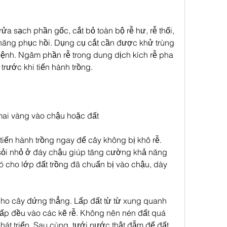
ửa sạch phần gốc, cắt bỏ toàn bộ rễ hư, rễ thối, 
ả năng phục hồi. Dụng cụ cắt cần được khử trùng 
ệnh. Ngâm phần rễ trong dung dịch kích rễ pha 
trước khi tiến hành trồng.
 mai vàng vào chậu hoặc đất
 tiến hành trồng ngay để cây không bị khô rễ. 
sỏi nhỏ ở đáy chậu giúp tăng cường khả năng 
ó cho lớp đất trồng đã chuẩn bị vào chậu, dày 
ho cây đứng thẳng. Lấp đất từ từ xung quanh 
 lấp đều vào các kẽ rễ. Không nên nén đất quá 
hát triển. Sau cùng, tưới nước thật đẫm để đất 