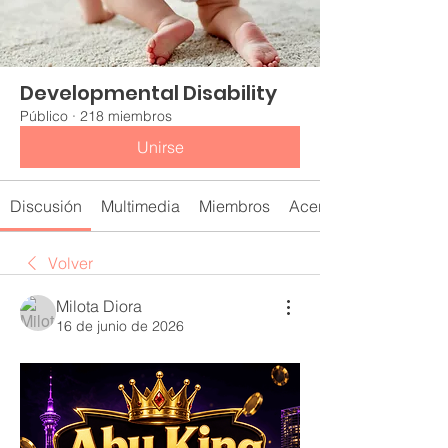
Developmental Disability
Público
·
218 miembros
Unirse
Discusión
Multimedia
Miembros
Acerca de
Volver
Milota Diora
16 de junio de 2026