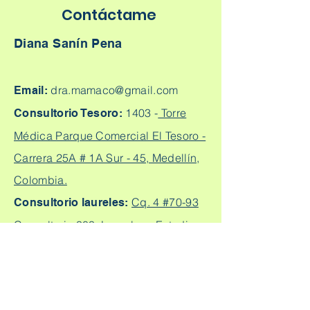
Contáctame
Diana Sanín Pena
dra.mamaco@gmail.com
Email:
1403 -
Torre
Consultorio Tesoro:
Médica Parque Comercial El Tesoro -
Carrera 25A # 1A Sur - 45, Medellín,
Colombia.
Cq. 4 #70-93
Consultorio laureles:
Consultorio 303, Laureles - Estadio,
Medellín
+57
304 450 2737 +57 304
Citas:
2562888