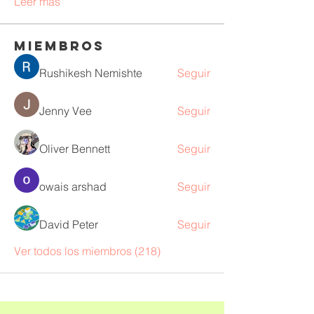
Leer más
Miembros
Rushikesh Nemishte
Seguir
Jenny Vee
Seguir
Oliver Bennett
Seguir
owais arshad
Seguir
David Peter
Seguir
Ver todos los miembros (218)