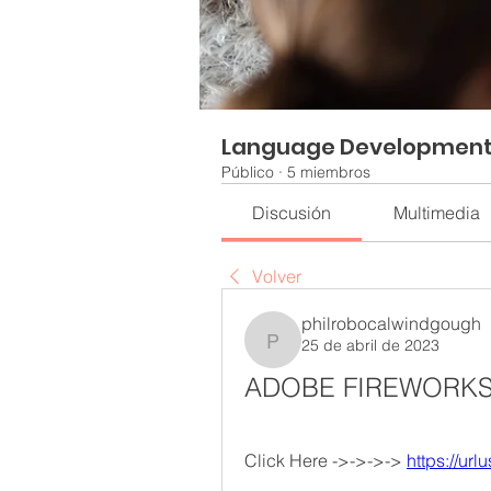
Language Developmen
Público
·
5 miembros
Discusión
Multimedia
Volver
philrobocalwindgough
25 de abril de 2023
philrobocalwindgough
ADOBE FIREWORKS C
Click Here ->->->-> 
https://ur