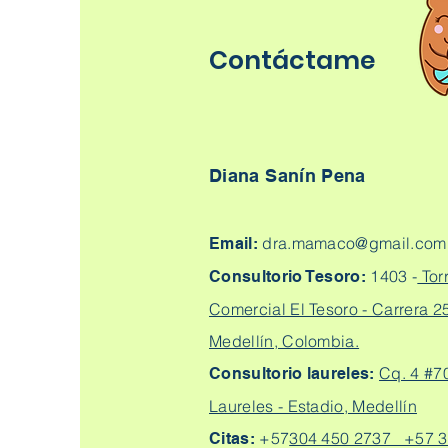
Contáctame
Diana Sanín Pena
dra.mamaco@gmail.com
Email:
1403 -
Tor
Consultorio Tesoro:
Comercial El Tesoro - Carrera 25
Medellín, Colombia.
Cq. 4 #7
Consultorio laureles:
Laureles - Estadio, Medellín
+57
304 450 2737 +57 3
Citas: