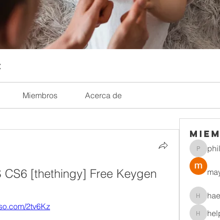
t
Miembros
Acerca de
Mie
phi
philrob
S6 [thethingy] Free Keygen
may
hae
haemacr
luso.com/2tv6Kz
hel
helpliri