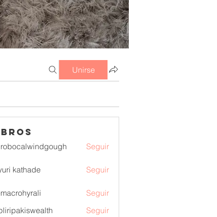
Unirse
mbros
lrobocalwindgough
Seguir
ocalwindgough
uri kathade
Seguir
macrohyrali
Seguir
ohyrali
pliripakiswealth
Seguir
pakiswealth