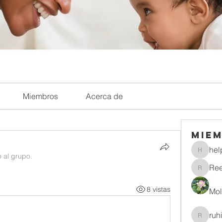
Miembros
Acerca de
Mie
hel
helpliri
ó al grupo.
Re
Reelsd
8 vistas
Mol
ruh
ruhitiwa