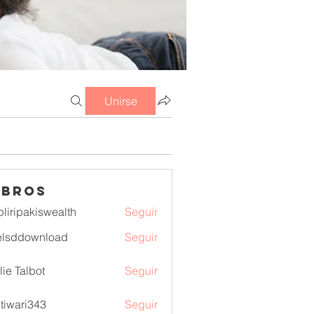
Unirse
mbros
pliripakiswealth
Seguir
pakiswealth
elsddownload
Seguir
download
lie Talbot
Seguir
itiwari343
Seguir
ri343