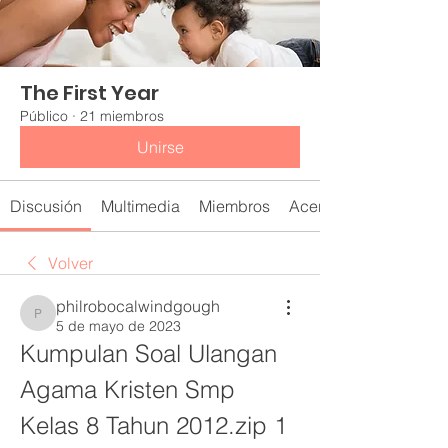
The First Year
Público
·
21 miembros
Unirse
Discusión
Multimedia
Miembros
Acerca de
Volver
philrobocalwindgough
philrobocalwindgough
5 de mayo de 2023
Kumpulan Soal Ulangan 
Agama Kristen Smp 
Kelas 8 Tahun 2012.zip 1 