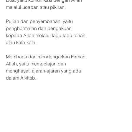
Doa, yaitu komunikasi dengan Allah 
melalui ucapan atau pikiran.
Pujian dan penyembahan, yaitu 
penghormatan dan pengakuan 
kepada Allah melalui lagu-lagu rohani 
atau kata-kata.
Membaca dan mendengarkan Firman 
Allah, yaitu mempelajari dan 
menghayati ajaran-ajaran yang ada 
dalam Alkitab.
Sakramen, yaitu tanda-tanda luar yang 
menunjukkan rahmat Allah dalam 
hidup orang Kristen. Sakram