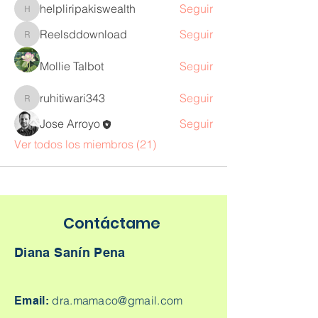
helpliripakiswealth
Seguir
helpliripakiswealth
Reelsddownload
Seguir
Reelsddownload
Mollie Talbot
Seguir
ruhitiwari343
Seguir
ruhitiwari343
Jose Arroyo
Seguir
Ver todos los miembros (21)
Contáctame
Diana Sanín Pena
dra.mamaco@gmail.com
Email: