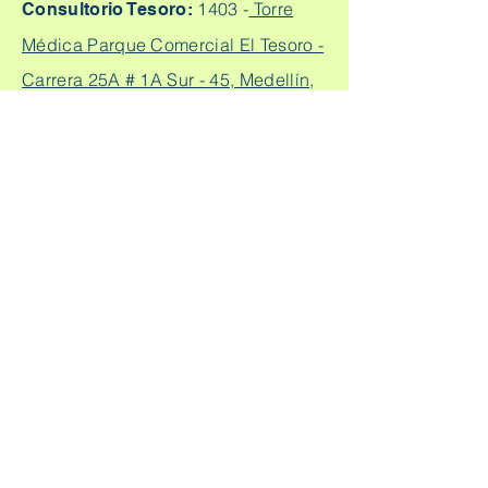
1403 -
Torre
Consultorio Tesoro:
Médica Parque Comercial El Tesoro -
Carrera 25A # 1A Sur - 45, Medellín,
Colombia.
Cq. 4 #70-93
Consultorio laureles:
Consultorio 303, Laureles - Estadio,
Medellín
+57
304 450 2737 +57 304
Citas:
2562888
Escríbeme