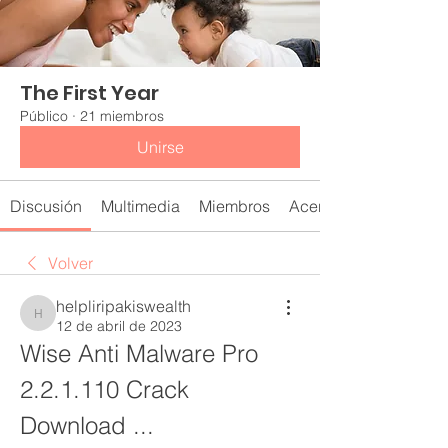
The First Year
Público
·
21 miembros
Unirse
Discusión
Multimedia
Miembros
Acerca de
Volver
helpliripakiswealth
helpliripakiswealth
12 de abril de 2023
Wise Anti Malware Pro 
2.2.1.110 Crack 
Download ...