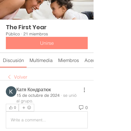
The First Year
Público
·
21 miembros
Unirse
Discusión
Multimedia
Miembros
Acerca de
Volver
Катя Кондратюк
15 de octubre de 2024
·
se unió
al grupo.
0
0
Write a comment...