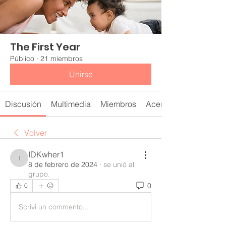
The First Year
Público
·
21 miembros
Unirse
Discusión
Multimedia
Miembros
Acerca de
Volver
IDKwher1
IDKwher1
8 de febrero de 2024
·
se unió al
grupo.
0
0
Scrivi un commento...