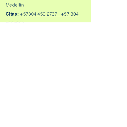
Medellín
+57
304 450 2737 +57 304
Citas:
2562888
Escríbeme