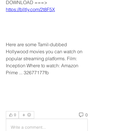
DOWNLOAD ===> 
https://blltly.com/2t8F5X
Here are some Tamil-dubbed 
Hollywood movies you can watch on 
popular streaming platforms. Film: 
Inception Where to watch: Amazon 
Prime ... 32677177fb
0
0
Write a comment...