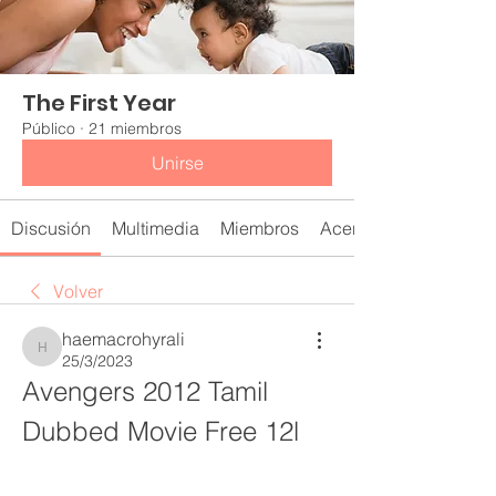
The First Year
Público
·
21 miembros
Unirse
Discusión
Multimedia
Miembros
Acerca de
Volver
haemacrohyrali
haemacrohyrali
25/3/2023
Avengers 2012 Tamil 
Dubbed Movie Free 12l