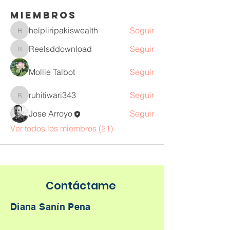
Miembros
helpliripakiswealth
Seguir
helpliripakiswealth
Reelsddownload
Seguir
Reelsddownload
Mollie Talbot
Seguir
ruhitiwari343
Seguir
ruhitiwari343
Jose Arroyo
Seguir
Ver todos los miembros (21)
Contáctame
Diana Sanín Pena