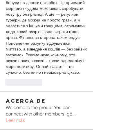
бонуси на депозит, кешбек. Це приємний 
сюрприз і чудова можливість спробувати 
нову гру без ризику. А ще — регулярні 
турніри, де можна не просто грати, а й 
змагатися з іншими гравцями, отримуючи 
додатковий азарт і шанс виграти цікаві 
призи. Фінансова сторона також радує. 
Поповнення рахунку відбувається 
миттєво, а виведення коштів — без зайвих 
затримок. Рекомендую кожному, хто 
шукає нових вражень, трохи адреналіну і 
море позитиву. Онлайн-азарт — це 
сучасно, безпечно і неймовірно цікаво.
Like
Reply
Acerca de
Welcome to the group! You can
connect with other members, ge
...
Leer más