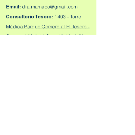
dra.mamaco@gmail.com
Email:
1403 -
Torre
Consultorio Tesoro:
Médica Parque Comercial El Tesoro -
Carrera 25A # 1A Sur - 45, Medellín,
Colombia.
Cq. 4 #70-93
Consultorio laureles:
Consultorio 303, Laureles - Estadio,
Medellín
+57
304 450 2737 +57 304
Citas:
2562888
Escríbeme