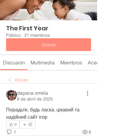
The First Year
Público
·
21 miembros
Unirse
Discusión
Multimedia
Miembros
Acerca de
Volver
dayana omela
8 de abril de 2025
Порадьте, будь ласка, цікавий та 
надійний сайт ігор
0
1
8