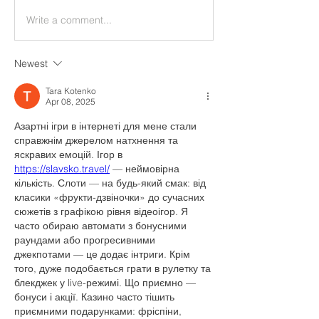
Write a comment...
Newest
Tara Kotenko
Apr 08, 2025
Азартні ігри в інтернеті для мене стали 
справжнім джерелом натхнення та 
яскравих емоцій. Ігор в 
https://slavsko.travel/
 — неймовірна 
кількість. Слоти — на будь-який смак: від 
класики «фрукти-дзвіночки» до сучасних 
сюжетів з графікою рівня відеоігор. Я 
часто обираю автомати з бонусними 
раундами або прогресивними 
джекпотами — це додає інтриги. Крім 
того, дуже подобається грати в рулетку та 
блекджек у live-режимі. Що приємно — 
бонуси і акції. Казино часто тішить 
приємними подарунками: фріспіни, 