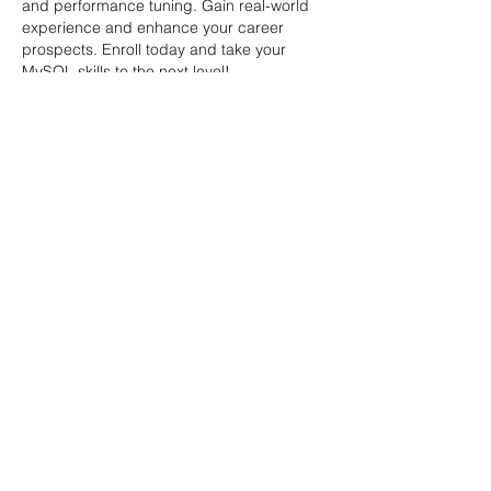
and performance tuning. Gain real-world 
experience and enhance your career 
prospects. Enroll today and take your 
MySQL skills to the next level!
Me gusta
Reaccionar
Contáctame
Diana Sanín Pena
dra.mamaco@gmail.com
Email:
1403 -
Torre
Consultorio Tesoro:
Médica Parque Comercial El Tesoro -
Carrera 25A # 1A Sur - 45, Medellín,
Colombia.