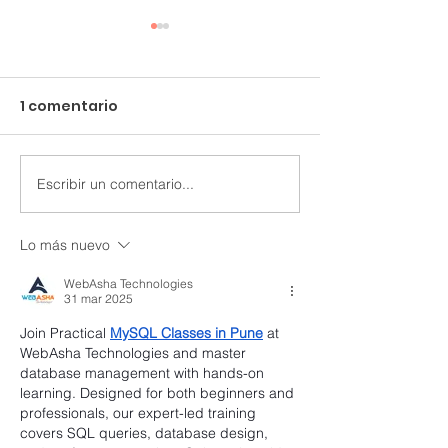
1 comentario
IBCLC
Escribir un comentario...
Ellos son lo mejor de ti.
Lo más nuevo
WebAsha Technologies
31 mar 2025
Join Practical 
MySQL Classes in Pune
 at 
WebAsha Technologies and master 
database management with hands-on 
learning. Designed for both beginners and 
professionals, our expert-led training 
covers SQL queries, database design, 