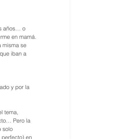
s años… o 
tirme en mamá. 
a misma se 
que iban a 
ado y por la 
l tema, 
cto… Pero la 
 solo 
perfecto) en 