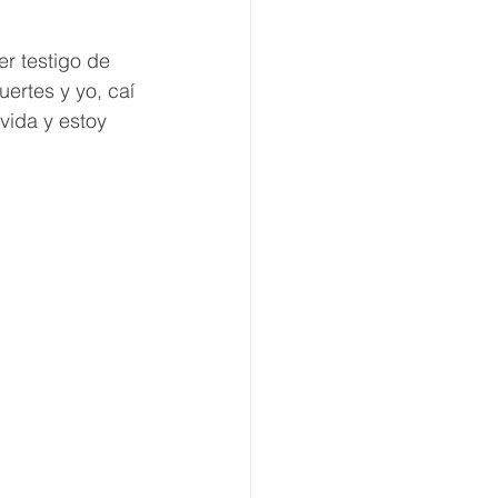
r testigo de 
ertes y yo, caí 
ida y estoy 