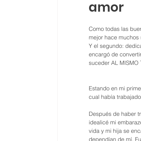
amor
Como todas las bue
mejor hace muchos s
Y el segundo: dedica
encargó de converti
suceder AL MISMO 
Estando en mi prime
cual había trabaja
Después de haber tra
idealicé mi embaraz
vida y mi hija se en
dependían de mí. F