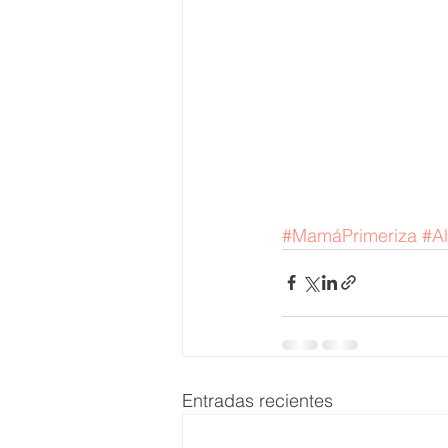
#MamáPrimeriza
#Al
Entradas recientes