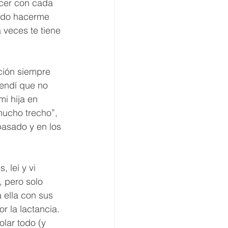
ecer con cada 
ido hacerme 
 veces te tiene 
ción siempre 
endí que no 
i hija en 
mucho trecho”, 
pasado y en los 
 leí y vi 
 pero solo 
a ella con sus 
r la lactancia. 
lar todo (y 