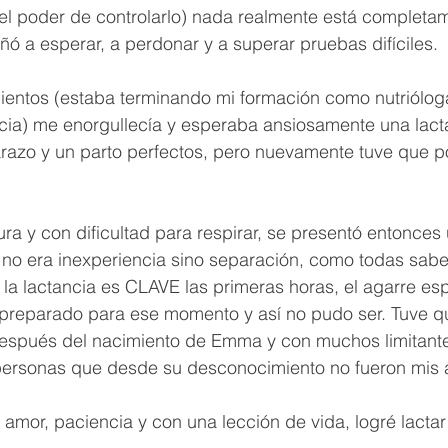
el poder de controlarlo) nada realmente está completa
ó a esperar, a perdonar y a superar pruebas difíciles.
ntos (estaba terminando mi formación como nutrióloga 
cia) me enorgullecía y esperaba ansiosamente una lacta
azo y un parto perfectos, pero nuevamente tuve que po
 y con dificultad para respirar, se presentó entonces 
a no era inexperiencia sino separación, como todas saben
 la lactancia es CLAVE las primeras horas, el agarre es
 preparado para ese momento y así no pudo ser. Tuve que
después del nacimiento de Emma y con muchos limitante
personas que desde su desconocimiento no fueron mis a
amor, paciencia y con una lección de vida, logré lacta