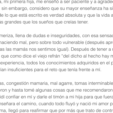
ta, mi primera hija, me enseñó a ser paciente y a agrad
 sin embargo, considero que su mayor enseñanza ha s
 lo que está escrito es verdad absoluta y que la vida a
 grandes que los sueños que creías tener. 
meriza, llena de dudas e inseguridades, con esa sensa
haciendo mal, pero sobre todo vulnerable (después apr
as las mamás nos sentimos igual). Después de tener a m
que como dice el viejo refrán “del dicho al hecho hay 
experiencia, todos los conocimientos adquiridos en el 
n insuficientes para el reto que tenía frente a mí.  
tas, congestión mamaria, mal agarre, tomas interminables,
eron y hasta tomé algunas cosas que me recomendaron,
dí confiar en mí y darle el timón a mi hija para que fuer
nseñara el camino, cuando todo fluyó y nació mi amor po
a, llegó para reafirmar que por más que trato de contro