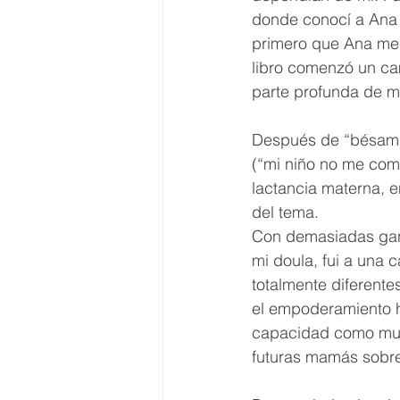
donde conocí a Ana S
primero que Ana me 
libro comenzó un cam
parte profunda de mi
Después de “bésame 
(“mi niño no me come
lactancia materna, e
del tema. 
Con demasiadas gan
mi doula, fui a una 
totalmente diferent
el empoderamiento h
capacidad como muje
futuras mamás sobr