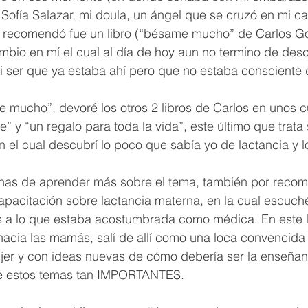
ofía Salazar, mi doula, un ángel que se cruzó en mi ca
recomendó fue un libro (“bésame mucho” de Carlos Gon
bio en mí el cual al día de hoy aun no termino de desci
 ser que ya estaba ahí pero que no estaba consciente d
mucho”, devoré los otros 2 libros de Carlos en unos c
” y “un regalo para toda la vida”, este último que trata
n el cual descubrí lo poco que sabía yo de lactancia y l
as de aprender más sobre el tema, también por recom
capacitación sobre lactancia materna, en la cual escuch
es a lo que estaba acostumbrada como médica. En este 
acia las mamás, salí de allí como una loca convencida
r y con ideas nuevas de cómo debería ser la enseñanz
e estos temas tan IMPORTANTES. 