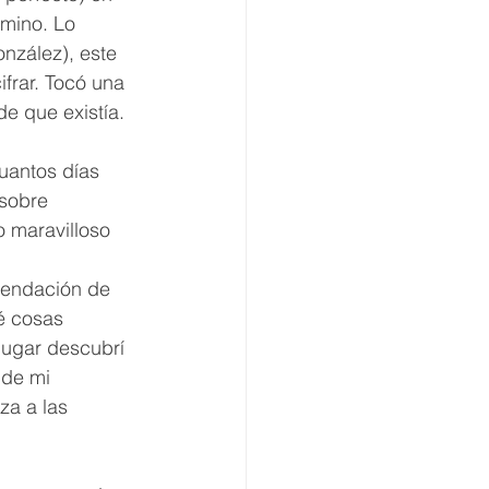
mino. Lo 
zález), este 
frar. Tocó una 
e que existía. 
uantos días 
 sobre 
o maravilloso 
endación de 
é cosas 
lugar descubrí 
 de mi 
a a las 