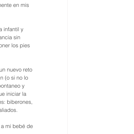
mente en mis 
infantil y 
ncia sin 
ner los pies 
un nuevo reto 
 (o si no lo 
pontaneo y 
 iniciar la 
s: biberones, 
liados. 
r a mi bebé de 