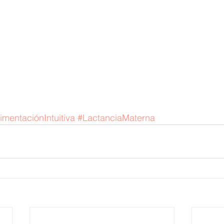
imentaciónIntuitiva
#LactanciaMaterna