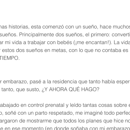
nas historias, esta comenzó con un sueño, hace mucho
ueños. Principalmente dos sueños, el primero: conver
r mi vida a trabajar con bebés (¡me encantan!). La vid
r estos dos sueños en metas, con lo que no contaba es 
TIEMPO. 
r embarazo, pasé a la residencia que tanto había esper
do tanto, que susto, ¿Y AHORA QUÉ HAGO?
bajado en control prenatal y leído tantas cosas sobre e
o, soñé con un parto respetado, me imaginé todo perfe
cargaron de mostrarme que todos los planes que hice no
ue en ese momento (en donde soñaba con mi embarazo 