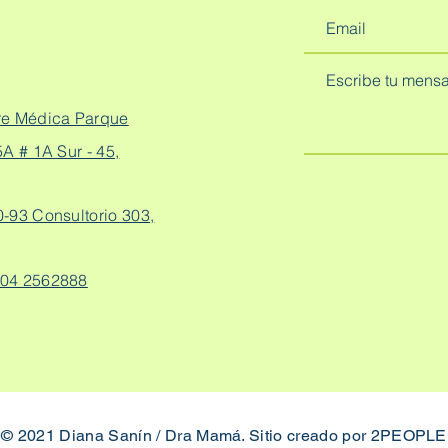
re Médica Parque
A # 1A Sur - 45,
0-93 Consultorio 303,
04 2562888
© 2021 Diana Sanín / Dra Mamá. Sitio creado por
2PEOPLE