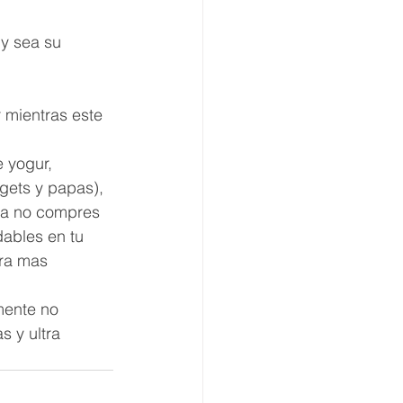
y sea su 
r mientras este 
 yogur, 
gets y papas), 
sa no compres 
dables en tu 
ara mas 
mente no 
 y ultra 