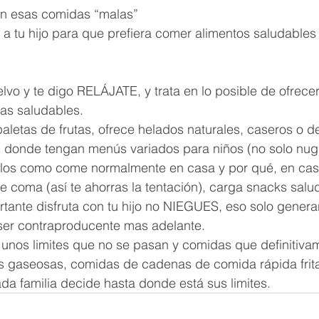
en esas comidas “malas”
a tu hijo para que prefiera comer alimentos saludables 
elvo y te digo RELÁJATE, y trata en lo posible de ofrece
as saludables. 
paletas de frutas, ofrece helados naturales, caseros o de
es donde tengan menús variados para niños (no solo nug
elos como come normalmente en casa y por qué, en ca
e coma (así te ahorras la tentación), carga snacks salu
rtante disfruta con tu hijo no NIEGUES, eso solo gener
ser contraproducente mas adelante. 
unos limites que no se pasan y comidas que definitiva
s gaseosas, comidas de cadenas de comida rápida fritas
a familia decide hasta donde está sus limites. 