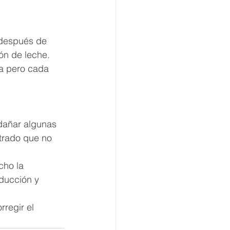
 después de 
ón de leche. 
va pero cada 
dañar algunas 
trado que no 
ho la 
ducción y 
rregir el 