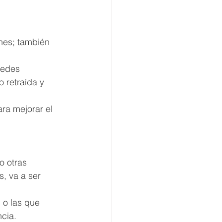
nes; también 
uedes 
 retraída y 
ara mejorar el 
 otras 
, va a ser 
 o las que 
cia. 