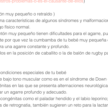
estros-problemas-o-es-el-causante-de-ellos
)
tón muy pequeño o retraído )
a características de algunos síndromes y malformacio
o físico normal.
ntón muy pequeño tienen dificultades para el agarre, p
mente por que vez la cumbamba de tu bebé muy pequeña o
ra una agarre constante y profundo. 
los en la posición de caballito o la de balón de rugby p
ondiciones especiales de tu bebé 
e bajo tono muscular como es en el síndrome de Down o
itas en las que se presenta alternaciones neurológicas
ograr un agarre profundo y adecuado.
ongénitas como el paladar hendido y el labio leporino;
e retrognatia, también sugieren un reto para la lactan