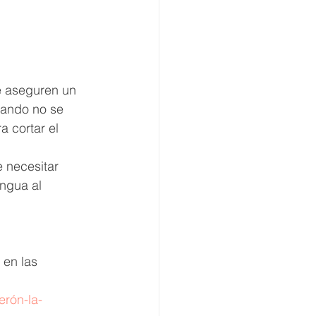
e aseguren un 
uando no se 
 cortar el 
 necesitar 
ngua al 
 en las 
 
rón-la-