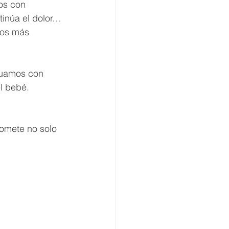
os con 
tinúa el dolor…
mos más 
nuamos con 
l bebé.
romete no solo 