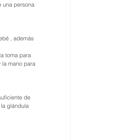
e una persona 
bebé , además 
 
la toma para 
y la mano para 
uficiente de 
la glándula 