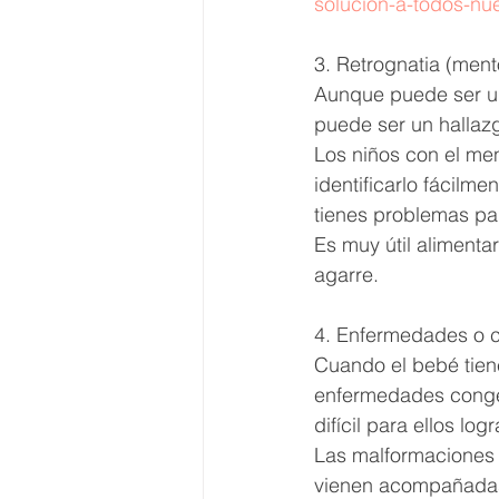
solución-a-todos-nu
3. Retrognatia (men
Aunque puede ser un
puede ser un hallazg
Los niños con el me
identificarlo fácil
tienes problemas pa
Es muy útil alimentar
agarre. 
4. Enfermedades o c
Cuando el bebé tien
enfermedades congén
difícil para ellos l
Las malformaciones c
vienen acompañadas d